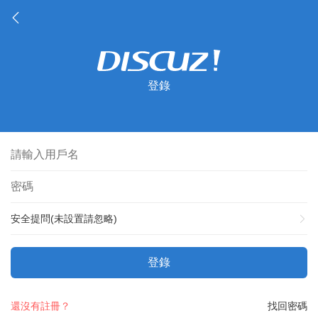
登錄
安全提問(未設置請忽略)
登錄
還沒有註冊？
找回密碼