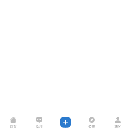
首頁
論壇
發現
我的