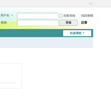
切
換
用戶名
自動登錄
找回密碼
到
寬
密碼
註冊
登錄
版
快捷導航