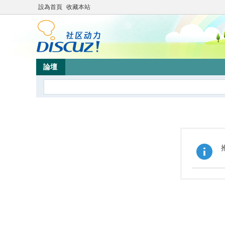
設為首頁
收藏本站
論壇