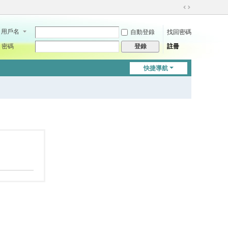
切
換
用戶名
自動登錄
找回密碼
到
寬
密碼
註冊
登錄
版
快捷導航