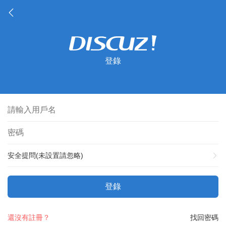
登錄
安全提問(未設置請忽略)
登錄
還沒有註冊？
找回密碼