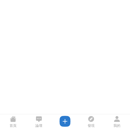
首頁
論壇
發現
我的