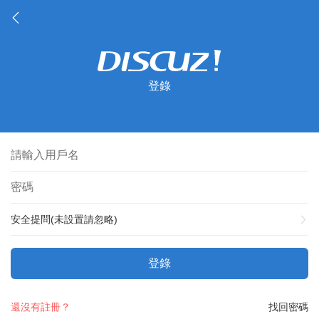
登錄
安全提問(未設置請忽略)
登錄
還沒有註冊？
找回密碼