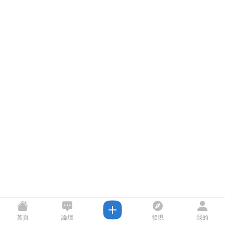
首頁
論壇
發現
我的