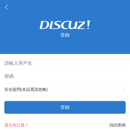
登錄
安全提問(未設置請忽略)
登錄
還沒有註冊？
找回密碼