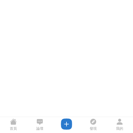
首頁
論壇
發現
我的