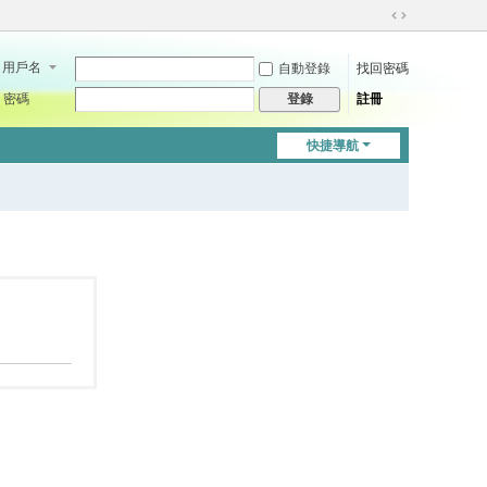
切
換
用戶名
自動登錄
找回密碼
到
寬
密碼
註冊
登錄
版
快捷導航