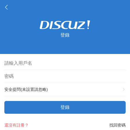
登錄
安全提問(未設置請忽略)
登錄
還沒有註冊？
找回密碼