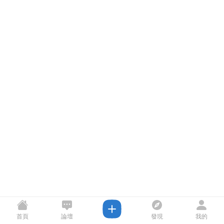
首頁
論壇
發現
我的