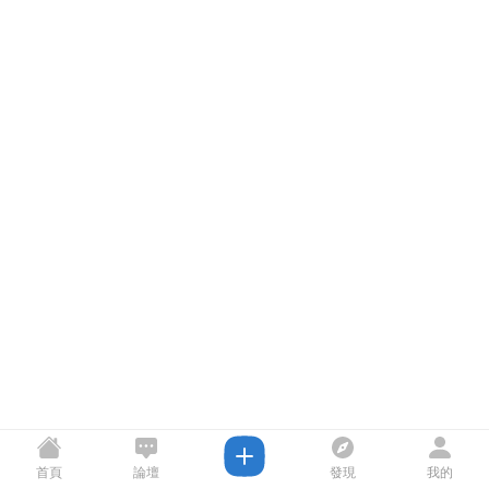
首頁
論壇
發現
我的