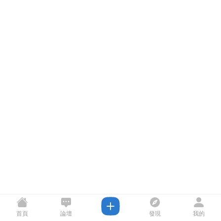
首頁
論壇
發現
我的