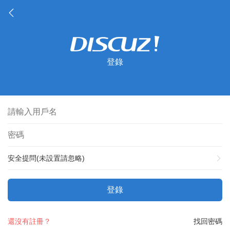
登錄
安全提問(未設置請忽略)
登錄
還沒有註冊？
找回密碼