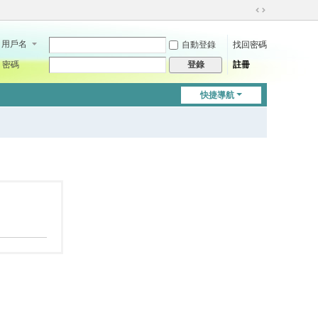
切
換
用戶名
自動登錄
找回密碼
到
寬
密碼
註冊
登錄
版
快捷導航