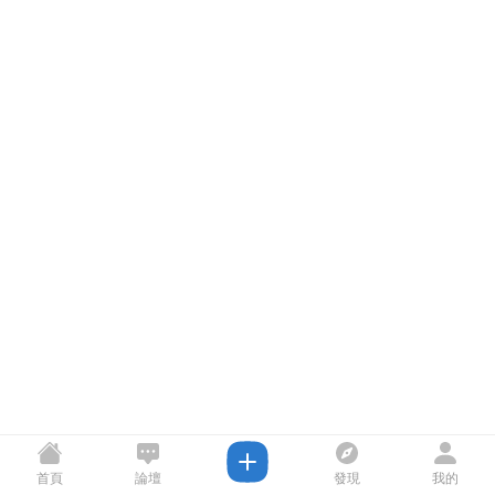
首頁
論壇
發現
我的