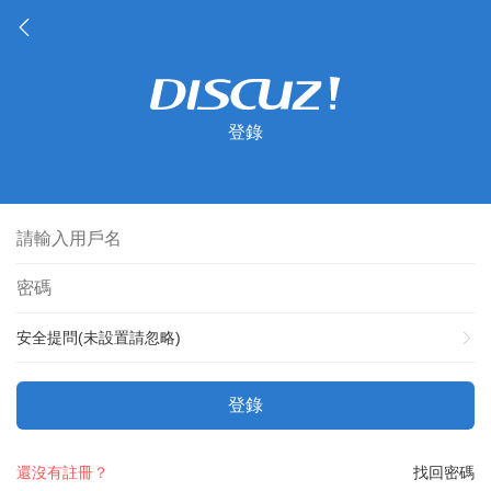
登錄
安全提問(未設置請忽略)
登錄
還沒有註冊？
找回密碼