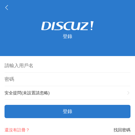
登錄
安全提問(未設置請忽略)
登錄
還沒有註冊？
找回密碼