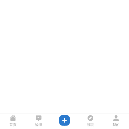
首頁
論壇
發現
我的