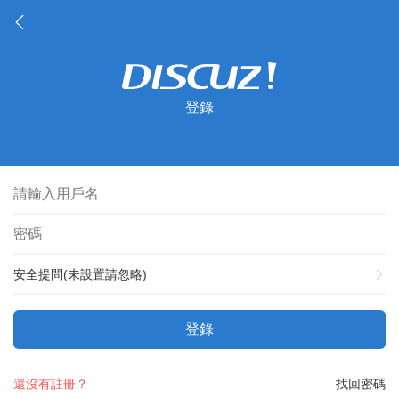
登錄
安全提問(未設置請忽略)
登錄
還沒有註冊？
找回密碼