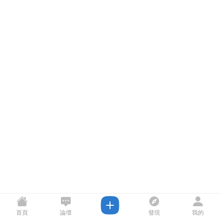
首頁
論壇
發現
我的