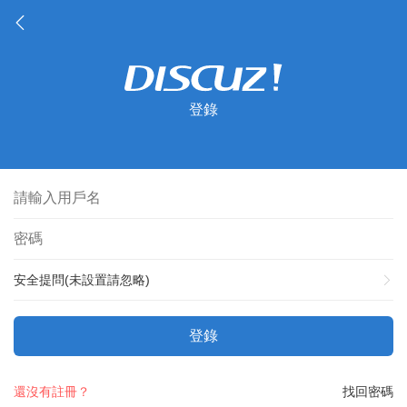
登錄
安全提問(未設置請忽略)
登錄
還沒有註冊？
找回密碼