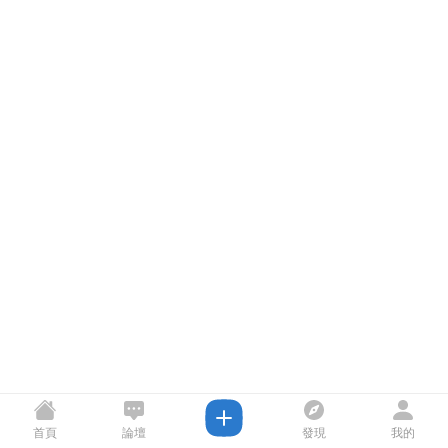
首頁
論壇
發現
我的