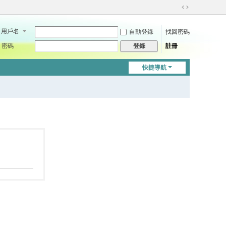
切
換
用戶名
自動登錄
找回密碼
到
寬
密碼
註冊
登錄
版
快捷導航