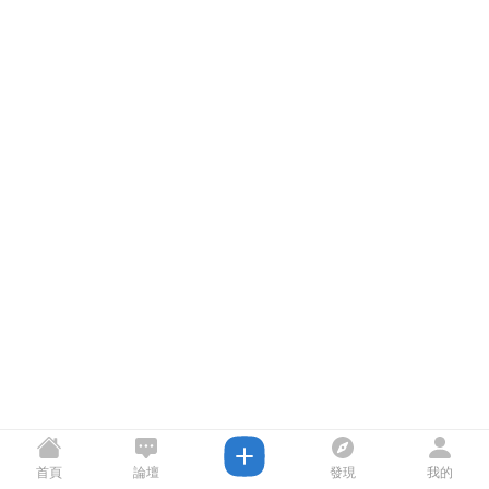
首頁
論壇
發現
我的