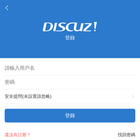
登錄
安全提問(未設置請忽略)
登錄
還沒有註冊？
找回密碼