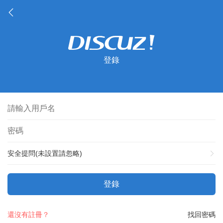
登錄
安全提問(未設置請忽略)
登錄
還沒有註冊？
找回密碼