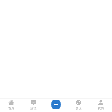
首頁
論壇
發現
我的