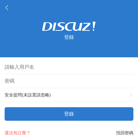
登錄
安全提問(未設置請忽略)
登錄
還沒有註冊？
找回密碼