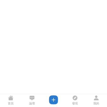
首頁
論壇
發現
我的