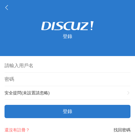
登錄
安全提問(未設置請忽略)
登錄
還沒有註冊？
找回密碼