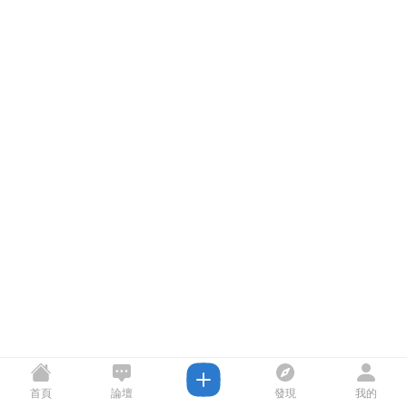
首頁
論壇
發現
我的