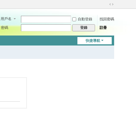
切
換
用戶名
自動登錄
找回密碼
到
寬
密碼
註冊
登錄
版
快捷導航