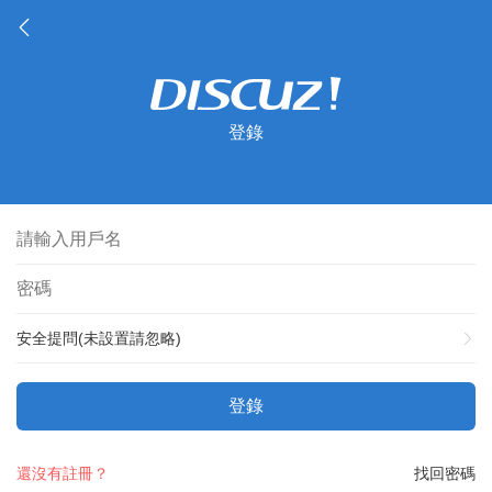
登錄
安全提問(未設置請忽略)
登錄
還沒有註冊？
找回密碼