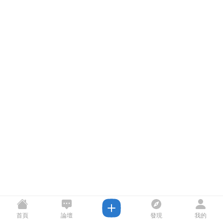
首頁
論壇
發現
我的