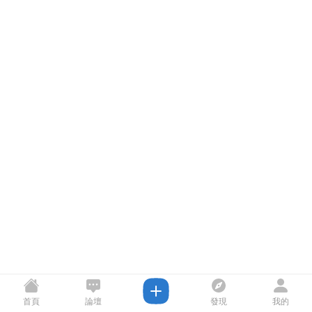
首頁
論壇
發現
我的