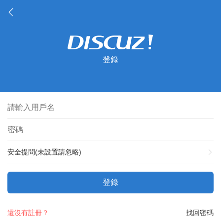
登錄
安全提問(未設置請忽略)
登錄
還沒有註冊？
找回密碼