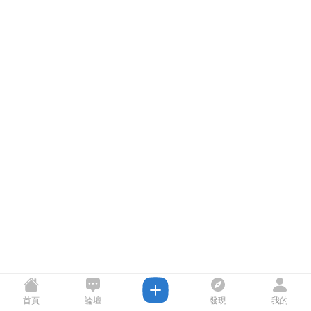
首頁
論壇
發現
我的