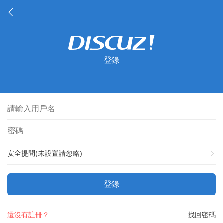
登錄
安全提問(未設置請忽略)
登錄
還沒有註冊？
找回密碼