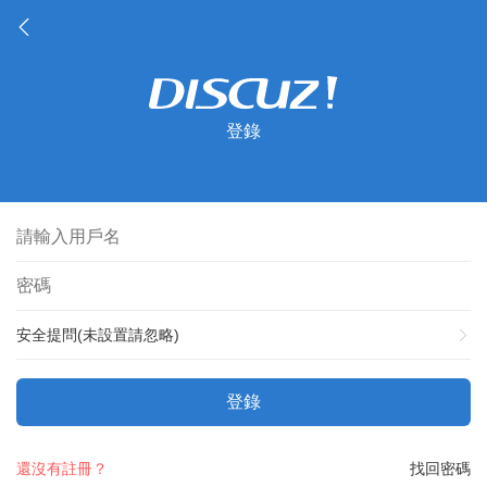
登錄
安全提問(未設置請忽略)
登錄
還沒有註冊？
找回密碼