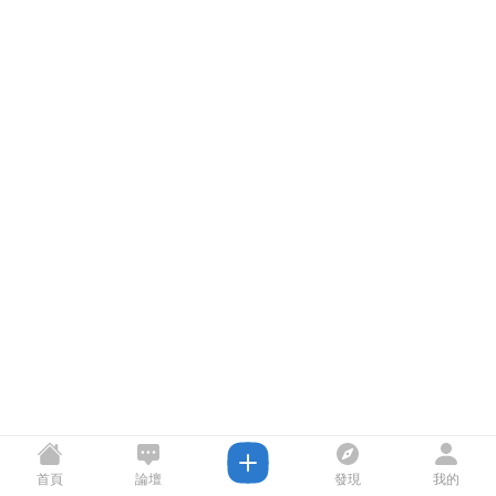
首頁
論壇
發現
我的