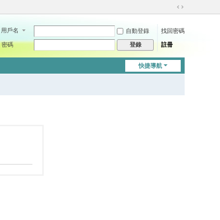
切
換
用戶名
自動登錄
找回密碼
到
寬
密碼
註冊
登錄
版
快捷導航