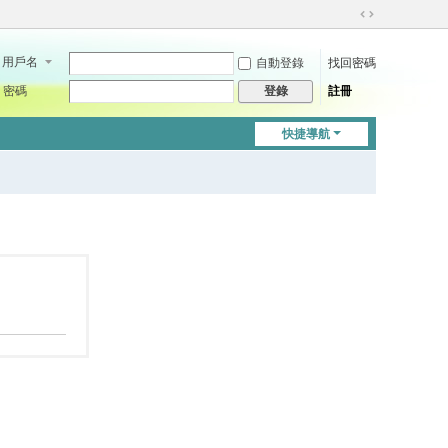
切
換
用戶名
自動登錄
找回密碼
到
寬
密碼
註冊
登錄
版
快捷導航