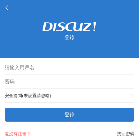
登錄
安全提問(未設置請忽略)
登錄
還沒有註冊？
找回密碼