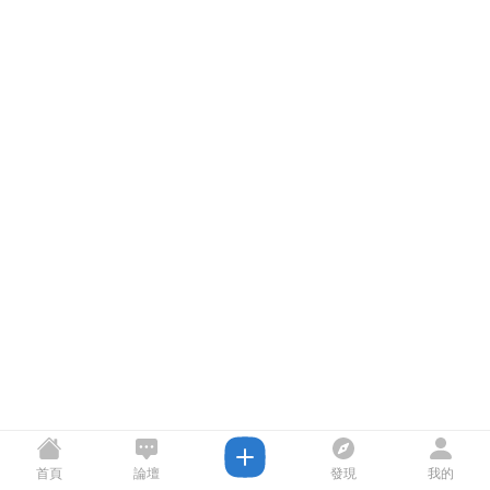
首頁
論壇
發現
我的