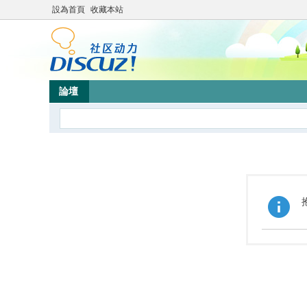
設為首頁
收藏本站
論壇