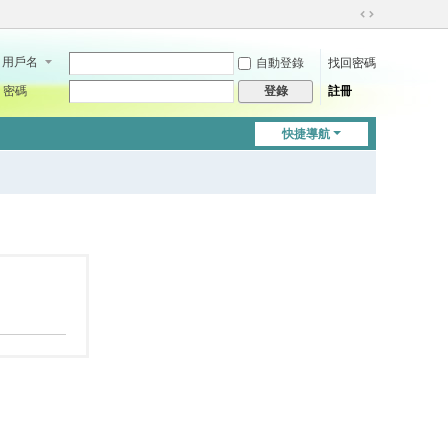
切
換
用戶名
自動登錄
找回密碼
到
寬
密碼
註冊
登錄
版
快捷導航