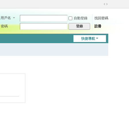
切
換
用戶名
自動登錄
找回密碼
到
寬
密碼
註冊
登錄
版
快捷導航