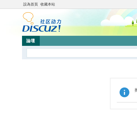
設為首頁
收藏本站
論壇