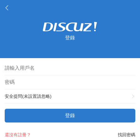
登錄
安全提問(未設置請忽略)
登錄
還沒有註冊？
找回密碼