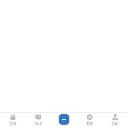
首頁
論壇
發現
我的