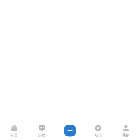
首頁
論壇
發現
我的