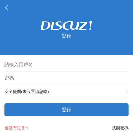
登錄
安全提問(未設置請忽略)
登錄
還沒有註冊？
找回密碼