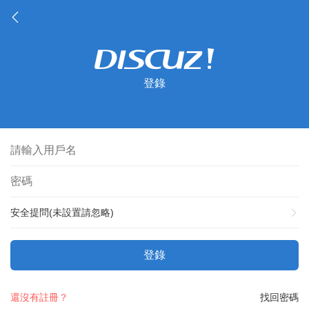
登錄
安全提問(未設置請忽略)
登錄
還沒有註冊？
找回密碼