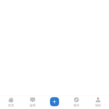
首頁
論壇
發現
我的