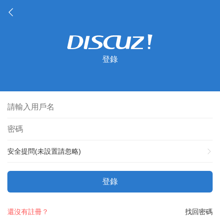
登錄
安全提問(未設置請忽略)
登錄
還沒有註冊？
找回密碼