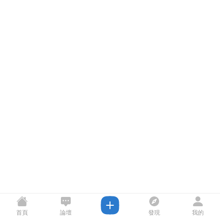
首頁
論壇
發現
我的