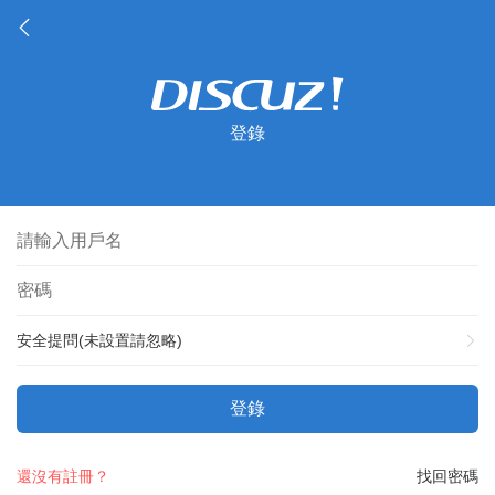
登錄
安全提問(未設置請忽略)
登錄
還沒有註冊？
找回密碼