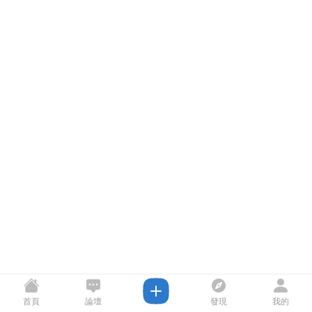
首頁
論壇
發現
我的