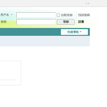
切
換
用戶名
自動登錄
找回密碼
到
寬
密碼
註冊
登錄
版
快捷導航