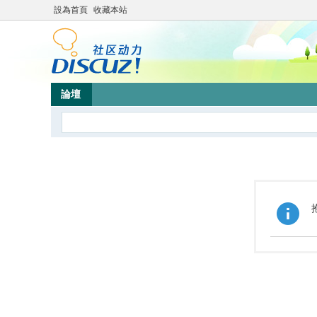
設為首頁
收藏本站
論壇