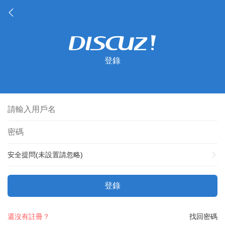
登錄
安全提問(未設置請忽略)
登錄
還沒有註冊？
找回密碼