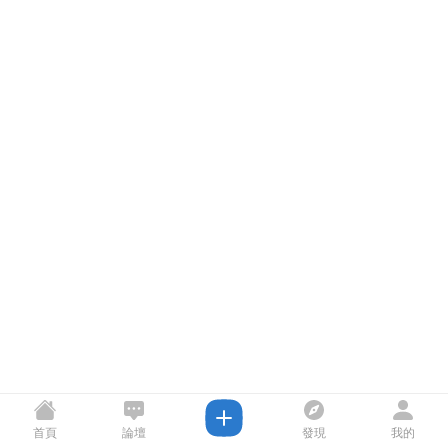
首頁
論壇
發現
我的