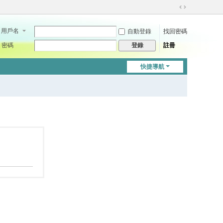
切
換
用戶名
自動登錄
找回密碼
到
寬
密碼
註冊
登錄
版
快捷導航