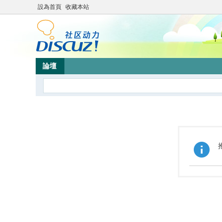
設為首頁
收藏本站
論壇