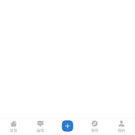
首頁
論壇
發現
我的