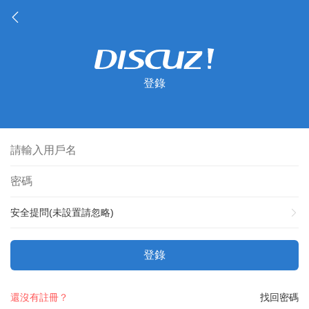
登錄
安全提問(未設置請忽略)
登錄
還沒有註冊？
找回密碼