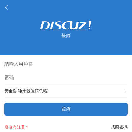
登錄
安全提問(未設置請忽略)
登錄
還沒有註冊？
找回密碼