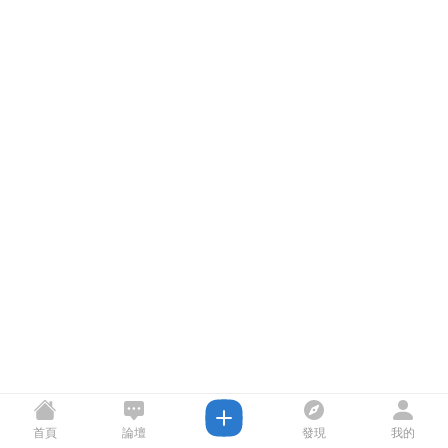
首頁
論壇
發現
我的