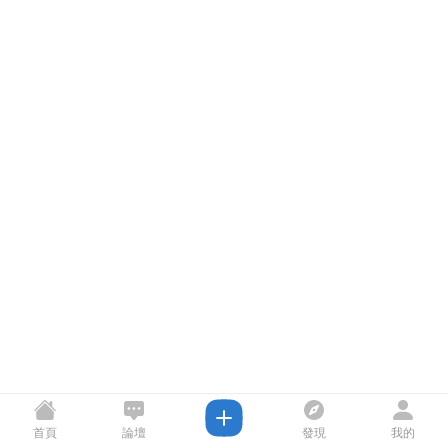
首頁
論壇
發現
我的