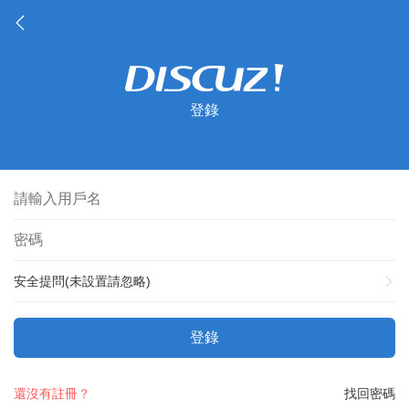
登錄
安全提問(未設置請忽略)
登錄
還沒有註冊？
找回密碼