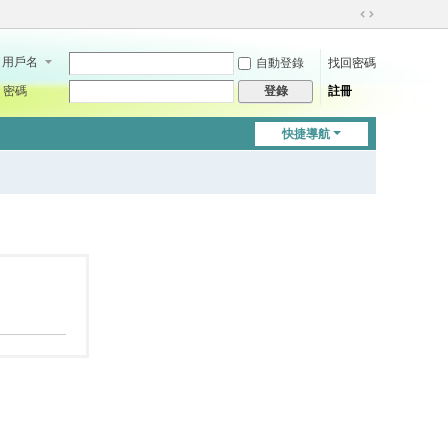
切
換
用戶名
自動登錄
找回密碼
到
寬
密碼
註冊
登錄
版
快捷導航