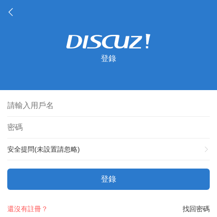
登錄
安全提問(未設置請忽略)
登錄
還沒有註冊？
找回密碼