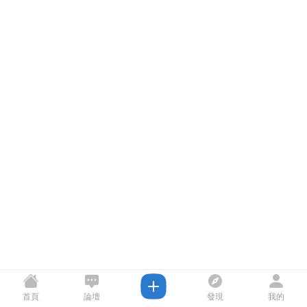
首頁
論壇
發現
我的