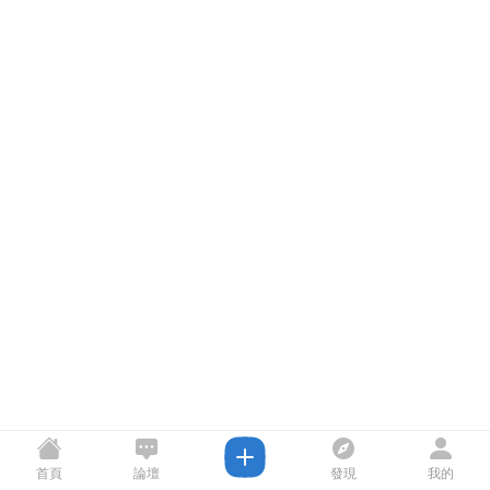
首頁
論壇
發現
我的