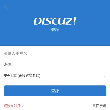
登錄
安全提問(未設置請忽略)
登錄
還沒有註冊？
找回密碼