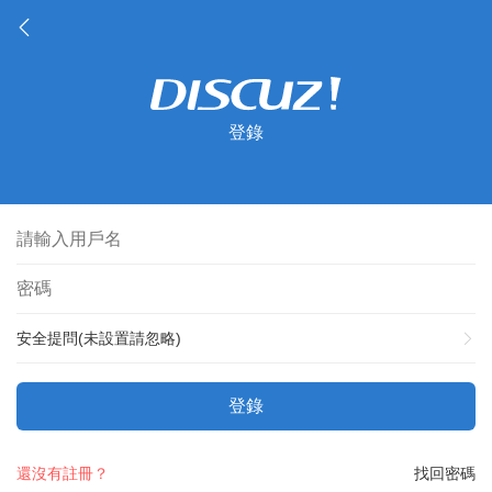
登錄
安全提問(未設置請忽略)
登錄
還沒有註冊？
找回密碼