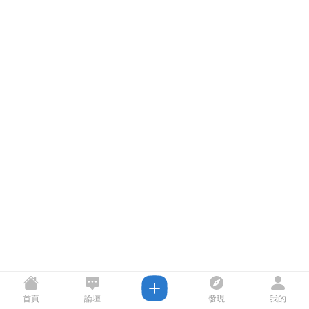
首頁
論壇
發現
我的