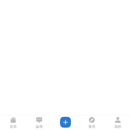
首頁
論壇
發現
我的