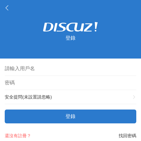
登錄
安全提問(未設置請忽略)
登錄
還沒有註冊？
找回密碼