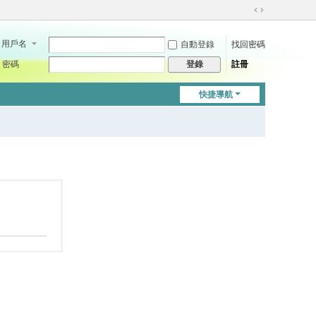
切
換
用戶名
自動登錄
找回密碼
到
寬
密碼
註冊
登錄
版
快捷導航