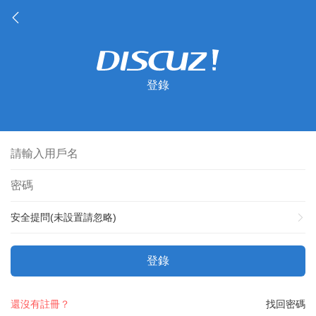
登錄
安全提問(未設置請忽略)
登錄
還沒有註冊？
找回密碼