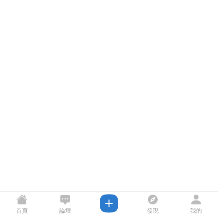
首頁
論壇
發現
我的