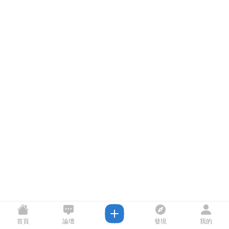
首頁
論壇
發現
我的