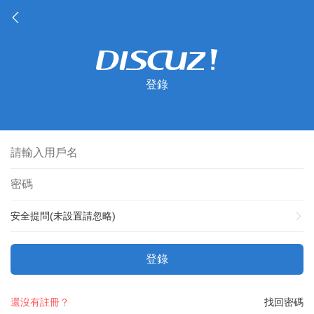
登錄
安全提問(未設置請忽略)
登錄
還沒有註冊？
找回密碼