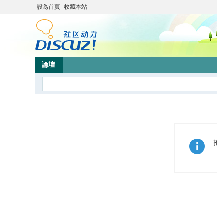
設為首頁
收藏本站
論壇