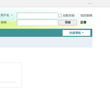
切
換
用戶名
自動登錄
找回密碼
到
寬
密碼
註冊
登錄
版
快捷導航